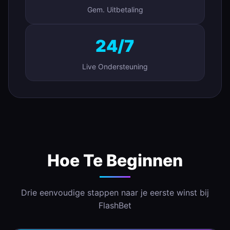
Gem. Uitbetaling
24/7
Live Ondersteuning
Hoe Te Beginnen
Drie eenvoudige stappen naar je eerste winst bij
FlashBet