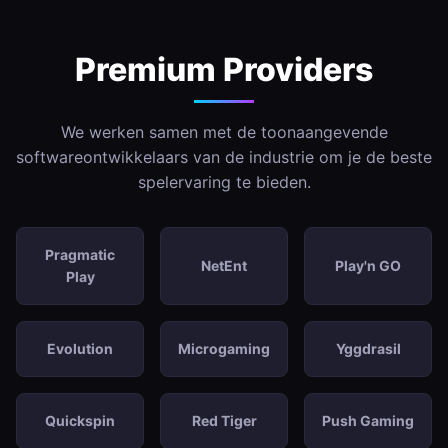
Premium Providers
We werken samen met de toonaangevende
softwareontwikkelaars van de industrie om je de beste
spelervaring te bieden.
Pragmatic
NetEnt
Play'n GO
Play
Evolution
Microgaming
Yggdrasil
Quickspin
Red Tiger
Push Gaming