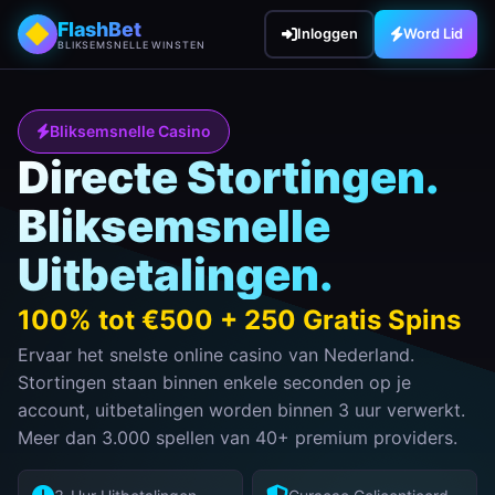
FlashBet
Inloggen
Word Lid
BLIKSEMSNELLE WINSTEN
Bliksemsnelle Casino
Directe Stortingen.
Bliksemsnelle
Uitbetalingen.
100% tot €500 + 250 Gratis Spins
Ervaar het snelste online casino van Nederland.
Stortingen staan binnen enkele seconden op je
account, uitbetalingen worden binnen 3 uur verwerkt.
Meer dan 3.000 spellen van 40+ premium providers.