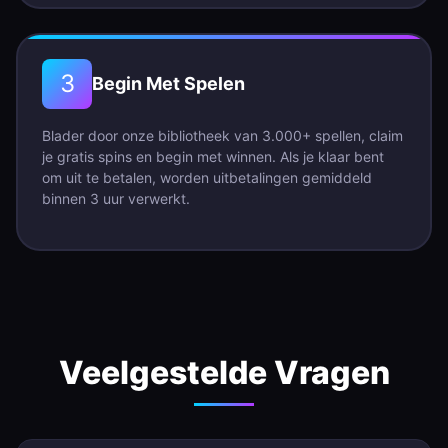
3
Begin Met Spelen
Blader door onze bibliotheek van 3.000+ spellen, claim
je gratis spins en begin met winnen. Als je klaar bent
om uit te betalen, worden uitbetalingen gemiddeld
binnen 3 uur verwerkt.
Veelgestelde Vragen