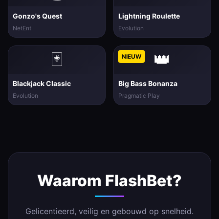
Gonzo's Quest
Lightning Roulette
NetEnt
Evolution
🃏
👑
NIEUW
Blackjack Classic
Big Bass Bonanza
Evolution
Pragmatic Play
Waarom FlashBet?
Gelicentieerd, veilig en gebouwd op snelheid.