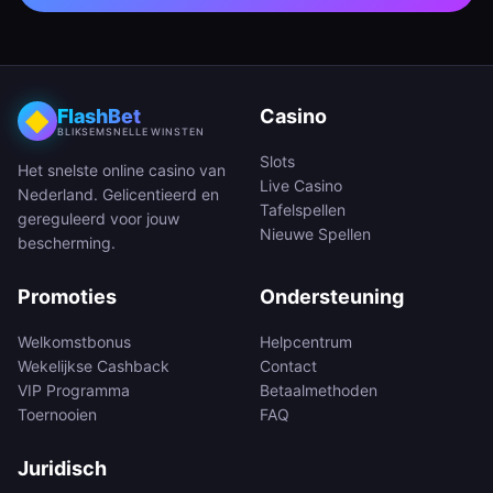
FlashBet
Casino
BLIKSEMSNELLE WINSTEN
Slots
Het snelste online casino van
Live Casino
Nederland. Gelicentieerd en
Tafelspellen
gereguleerd voor jouw
Nieuwe Spellen
bescherming.
Promoties
Ondersteuning
Welkomstbonus
Helpcentrum
Wekelijkse Cashback
Contact
VIP Programma
Betaalmethoden
Toernooien
FAQ
Juridisch