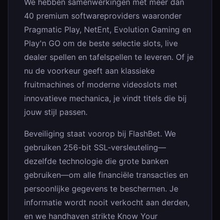
We hebben samenwerkingen met meer dan
40 premium softwareproviders waaronder
Pragmatic Play, NetEnt, Evolution Gaming en
Play'n GO om de beste selectie slots, live
dealer spellen en tafelspellen te leveren. Of je
nu de voorkeur geeft aan klassieke
fruitmachines of moderne videoslots met
innovatieve mechanica, je vindt titels die bij
jouw stijl passen.
Beveiliging staat voorop bij FlashBet. We
gebruiken 256-bit SSL-versleuteling—
dezelfde technologie die grote banken
gebruiken—om alle financiële transacties en
persoonlijke gegevens te beschermen. Je
informatie wordt nooit verkocht aan derden,
en we handhaven strikte Know Your