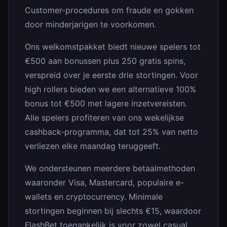
Customer-procedures om fraude en gokken
door minderjarigen te voorkomen.
Ons welkomstpakket biedt nieuwe spelers tot
€500 aan bonussen plus 250 gratis spins,
verspreid over je eerste drie stortingen. Voor
high rollers bieden we een alternatieve 100%
bonus tot €500 met lagere inzetvereisten.
Alle spelers profiteren van ons wekelijkse
cashback-programma, dat tot 25% van netto
verliezen elke maandag teruggeeft.
We ondersteunen meerdere betaalmethoden
waaronder Visa, Mastercard, populaire e-
wallets en cryptocurrency. Minimale
stortingen beginnen bij slechts €15, waardoor
FlashBet toegankelijk is voor zowel casual