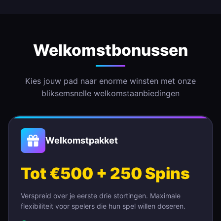
Welkomstbonussen
Kies jouw pad naar enorme winsten met onze
bliksemsnelle welkomstaanbiedingen
Welkomstpakket
Tot €500 + 250 Spins
Verspreid over je eerste drie stortingen. Maximale
flexibiliteit voor spelers die hun spel willen doseren.