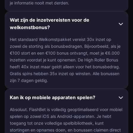
je informatie nooit met derden.
Wat zijn de inzetvereisten voor de
welkomstbonus?
Het standaard Welkomstpakket vereist 30x inzet op
zowel de storting als bonusbedragen. Bijvoorbeeld, als je
€100 stort en een €100 bonus ontvangt, moet je €6.000
inzetten voordat je kunt opnemen. De High Roller Bonus
heeft 40x inzet maar geldt alleen voor het bonusbedrag.
Gratis spins hebben 35x inzet op winsten. Alle bonussen
zijn 7 dagen geldig.
Kan ik op mobiele apparaten spelen?
Absoluut. FlashBet is volledig geoptimaliseerd voor mobiel
spelen op zowel iOS als Android-apparaten. Je hebt
toegang tot onze volledige spelbibliotheek, kunt
stortingen en opnames doen, en bonussen claimen direct