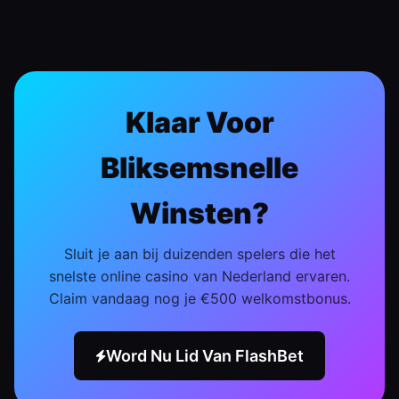
Klaar Voor
Bliksemsnelle
Winsten?
Sluit je aan bij duizenden spelers die het
snelste online casino van Nederland ervaren.
Claim vandaag nog je €500 welkomstbonus.
Word Nu Lid Van FlashBet